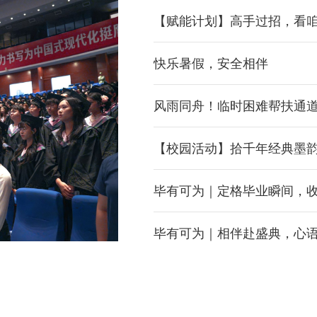
01
【赋能计划】高手过招，看
2026/06
快乐暑假，安全相伴
风雨同舟！临时困难帮扶通道
【校园活动】拾千年经典墨
毕有可为｜定格毕业瞬间，
毕有可为｜相伴赴盛典，心