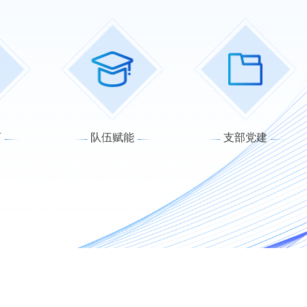
育
队伍赋能
支部党建