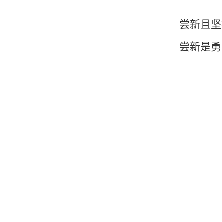
尝新且坚
尝新是勇