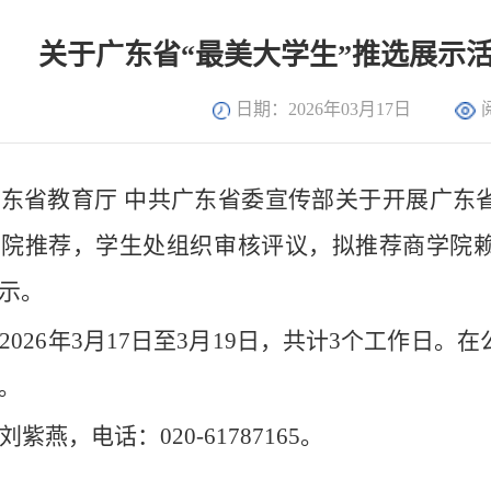
关于广东省“最美大学生”推选展示
日期：2026年03月17日
广东省教育厅
中共广东省委宣传部
关于开展广东
学院
推荐，学生处组织审核评议，拟推荐
商
学院
示。
202
6
年
3
月
17
日至
3
月
1
9
日，共计
3
个工作日。在
。
刘紫燕
，电话：
020-61787165
。